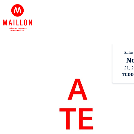
Satur
N
21,
2
11:0