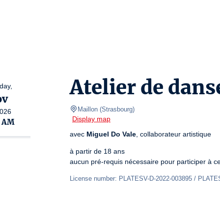
Atelier de dans
day,
ov
Maillon
(
Strasbourg
)
026
Display map
0 AM
avec 
Miguel Do Vale
, collaborateur artistique
à partir de 18 ans

aucun pré-requis nécessaire pour participer à cet
License number: PLATESV-D-2022-003895 / PLATE