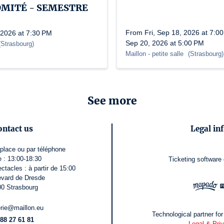
OMITÉ - SEMESTRE
From Fri, Sep 18, 2026 at 7:00
 2026 at 7:30 PM
Sep 20, 2026 at 5:00 PM
(
Strasbourg
)
Maillon
- petite salle
(
Strasbourg
)
See more
ontact us
Legal in
r place ou par téléphone
 : 13:00-18:30
Ticketing software
ectacles : à partir de 15:00
evard de Dresde
0 Strasbourg
terie@maillon.eu
Technological partner for 
 88 27 61 81
Legal & Pri