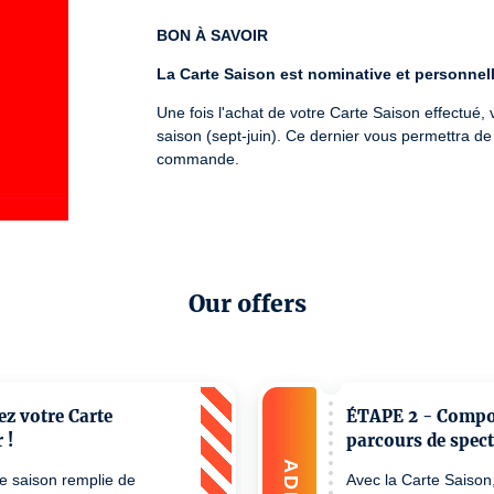
BON À SAVOIR
La Carte Saison est nominative et personnell
Une fois l'achat de votre Carte Saison effectué,
saison (sept-juin). Ce dernier vous permettra de 
commande.
Code Carte Saison perdu ? Vous pouvez le retrou
billetterie :

+33 (0)3 88 27 61 81 / 
billetterie@maillon.eu
License number: PLATESV-D-2022-003895 / PLATE
Our offers
ez votre Carte
ÉTAPE 2 - Compo
 !
parcours de spect
ADD
ne saison remplie de
Avec la Carte Saison,