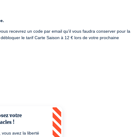
e.
 vous recevrez un code par email qu'il vous faudra conserver pour la 
débloquer le tarif Carte Saison à 12 € lors de votre prochaine 
ver sur votre compte dans l'onglet Avantages ou en contactant la 
SV-R-2024-003868 /  PLATESV-R-2024-003866
sez votre
acles !
 vous avez la liberté